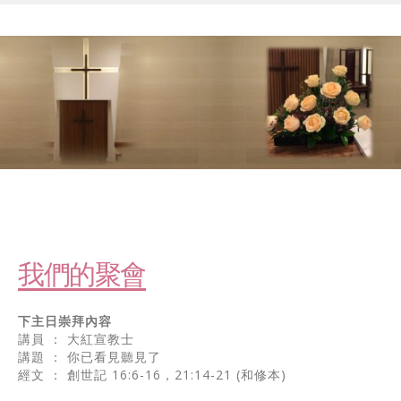
我們的聚會
下主日崇拜內容
講員 ： 大紅宣教士
講題 ： 你已看見聽見了
經文 ： 創世記 16:6-16，21:14-21 (和修本)