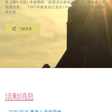
2
號
樓A-B室) 本會開辦「西環浸信會福音堂」， 母會為「香
港浸信會」，1961年教會成立並在1962年正名為「香港西區
浸信會」。
了解更多
活動消息
23/8/2026 事奉人員培靈會