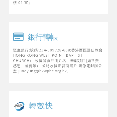
銀行轉帳
恒生銀行(號碼:234-009728-668;香港西區浸信教會
HONG KONG WEST POINT BAPTIST
CHURCH)，收據背頁註明姓名、奉獻項目(如常費、
感恩、差傳等)，並將收據正背面照片 圖像電郵辦公
室 juneyung@hkwpbc.org.hk。
轉數快
奉獻亦可透過 QR Code 二維碼轉帳給教會，惟此服
務需透過手機網上銀行「轉數快」 掃瞄方可使用。
PayMe 轉帳暫不適用。