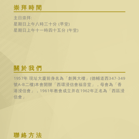
主日崇拜:
星期日上午八時三十分 (早堂)
星期日上午十一時四十五分 (午堂)
關於我們
1957年 現址大廈前身名為「創興大樓」(德輔道西347-349
號A-B二樓)本會開辦「西環浸信會福音堂」，母會為「香
港浸信會」，1961年教會成立并在1962年正名為「西區浸
信會」
聯絡方法
香港干諾道西188號香港商業中心39樓3901室
2549 1713
/
6402 6070