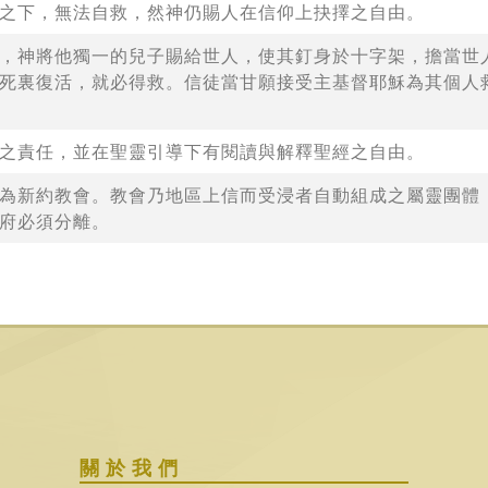
之下，無法自救，然神仍賜人在信仰上抉擇之自由。
，神將他獨一的兒子賜給世人，使其釘身於十字架，擔當世
死裏復活，就必得救。信徒當甘願接受主基督耶穌為其個人
之責任，並在聖靈引導下有閱讀與解釋聖經之自由。
為新約教會。教會乃地區上信而受浸者自動組成之屬靈團體
府必須分離。
關於我們