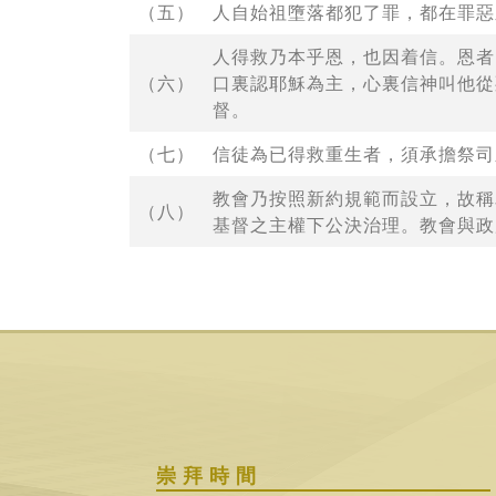
（五）
人自始祖墮落都犯了罪，都在罪惡
人得救乃本乎恩，也因着信。恩者
（六）
口裏認耶穌為主，心裏信神叫他從
督。
（七）
信徒為已得救重生者，須承擔祭司
教會乃按照新約規範而設立，故稱
（八）
基督之主權下公決治理。教會與政
崇拜時間