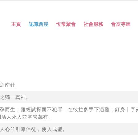
主頁
認識西浸
恆常聚會
社會服務
會友專區
之南針。
之獨一真神。
孕而生，雖經試探而不犯罪，在彼拉多手下遇難，釘身十字
判活人死人並掌管萬有。
人心並引導信徒，使人成聖。