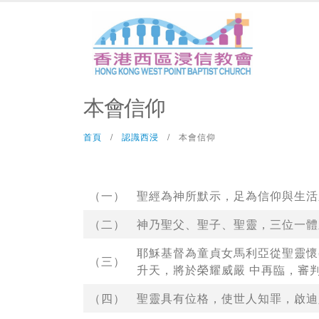
本會信仰
首頁
認識西浸
本會信仰
（一）
聖經為神所默示，足為信仰與生活
（二）
神乃聖父、聖子、聖靈，三位一體
耶穌基督為童貞女馬利亞從聖靈懷
（三）
升天，將於榮耀威嚴 中再臨，審
（四）
聖靈具有位格，使世人知罪，啟迪