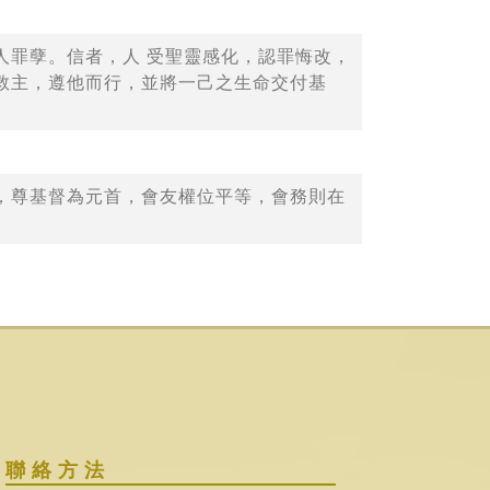
人罪孽。信者，人 受聖靈感化，認罪悔改，
救主，遵他而行，並將一己之生命交付基
，尊基督為元首，會友權位平等，會務則在
聯絡方法