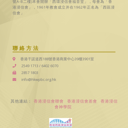
號A-B二樓)本會開辦「西環浸信會福音堂」，母會為「香
港浸信會」，1961年教會成立并在1962年正名為「西區浸
信會」
聯絡方法
香港干諾道西188號香港商業中心39樓3901室
2549 1713
/
6402 6070
2857 1803
info@hkwpbc.org.hk
其他連結：
香港浸信會聯會
香港浸信會差會
香港浸信
會神學院