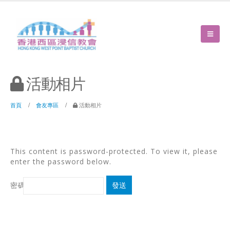
活動相片
首頁
會友專區
活動相片
This content is password-protected. To view it, please
enter the password below.
密碼:
Password: