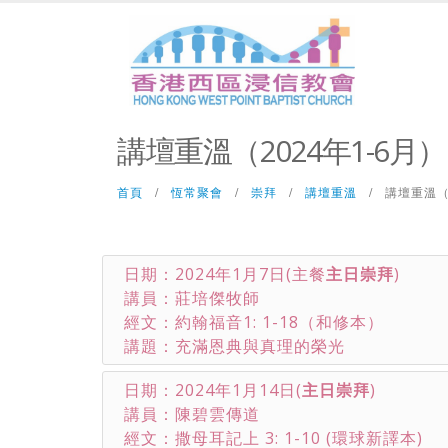
講壇重溫（2024年1-6月）
首頁
恆常聚會
崇拜
講壇重溫
講壇重溫（2
日期：2024年1月7日(主餐
主日崇拜
)
講員：莊培傑牧師
經文：約翰福音1: 1-18（和修本）
講題：充滿恩典與真理的榮光
日期：2024年1月14日(
主日崇拜
)
講員：陳碧雲傳道
經文：撒母耳記上 3: 1-10 (環球新譯本)