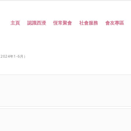
主頁
認識西浸
恆常聚會
社會服務
會友專區
024年1-6月）