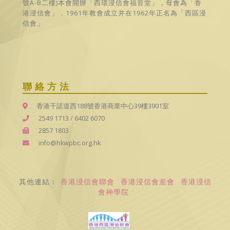
號A-B二樓)本會開辦「西環浸信會福音堂」，母會為「香
港浸信會」，1961年教會成立并在1962年正名為「西區浸
信會」
聯絡方法
香港干諾道西188號香港商業中心39樓3901室
2549 1713
/
6402 6070
2857 1803
info@hkwpbc.org.hk
其他連結：
香港浸信會聯會
香港浸信會差會
香港浸信
會神學院