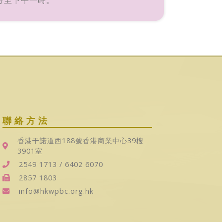
分至下午一時。
聯絡方法
香港干諾道西188號香港商業中心39樓
3901室
2549 1713
/
6402 6070
2857 1803
info@hkwpbc.org.hk