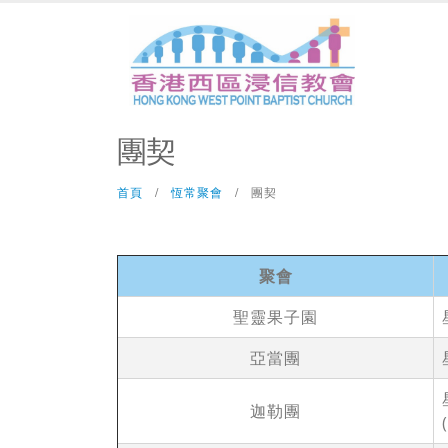
團契
首頁
恆常聚會
團契
聚會
聖靈果子園
亞當團
迦勒團