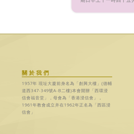
期日早上十一時四十五
關於我們
1957年 現址大廈前身名為「創興大樓」(德輔
道西347-349號A-B二樓)本會開辦「西環浸
信會福音堂」，母會為「香港浸信會」，
1961年教會成立并在1962年正名為「西區浸
信會」