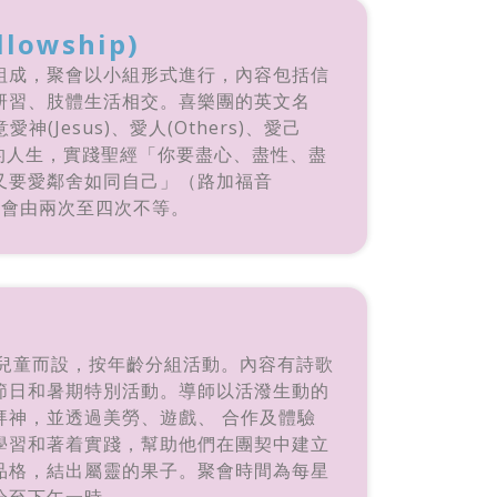
lowship)
組成，聚會以小組形式進行，內容包括信
研習、肢體生活相交。喜樂團的英文名
”寓意愛神(Jesus)、愛人(Others)、愛己
出喜樂的人生，實踐聖經「你要盡心、盡性、盡
又要愛鄰舍如同自己」（路加福音
月聚會由兩次至四次不等。
六兒童而設，按年齡分組活動。內容有詩歌
節日和暑期特別活動。導師以活潑生動的
拜神，並透過美勞、遊戲、 合作及體驗
學習和著着實踐，幫助他們在團契中建立
品格，結出屬靈的果子。聚會時間為每星