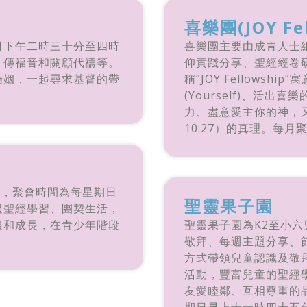
喜樂團(JOY Fel
日下午二時三十分至四時
喜樂團主要由成青人士
、傳福音和關顧代禱等。
仰實踐分享、聖經經卷
婚姻，一起尋求基督的帶
稱”JOY Fellowship
(Yourself)、活
力、盡意愛主你的神，
10:27）的真理。每
設，聚會時間為每星期日
聖靈果子園
過聖經學習、團契生活，
根和成長，在青少年階段
聖靈果子園為K2至小
敬拜、每週主題分享、
方式帶領兒童認識及敬
活動，豐富兒童的聖經
友愛睦鄰、互相尊重的