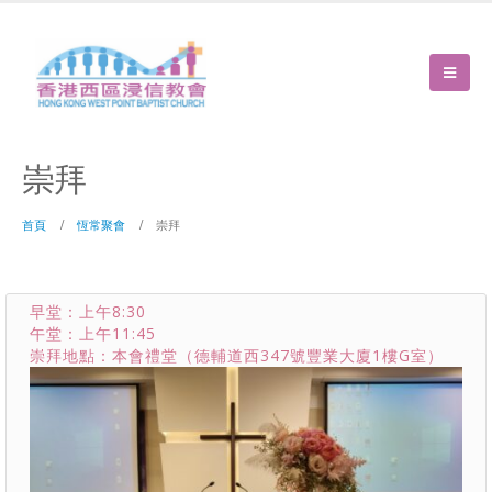
崇拜
首頁
恆常聚會
崇拜
早堂：上午8:30
午堂：上午11:45
崇拜地點：本會禮堂（德輔道西347號豐業大廈1樓G室）