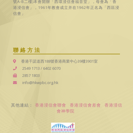
號A-B二樓)本會開辦「西環浸信會福音堂」，母會為「香
港浸信會」，1961年教會成立并在1962年正名為「西區浸
信會」
聯絡方法
香港干諾道西188號香港商業中心39樓3901室
2549 1713
/
6402 6070
2857 1803
info@hkwpbc.org.hk
其他連結：
香港浸信會聯會
香港浸信會差會
香港浸信
會神學院